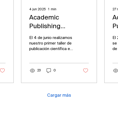
4 jun 2025
∙
1
min
27 
Academic
A
Publishing
P
Workshop en el
W
El 4 de junio realizamos
El
CAP Bages
E
nuestro primer taller de
se 
publicación científica en
de 
un CAP (Centro de
co
Atención Primaria) de
do
Bages, en Manresa,...
de 
23
0
Cargar más