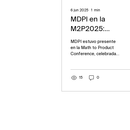
6 jun 2025
∙
1
min
MDPI en la
M2P2025:
Innovación y
MDPI estuvo presente
conexiones en
en la Math to Product
Conference, celebrada
Valencia
en el Centro de
Formación Permanente
de València (España),
con un stand...
15
0