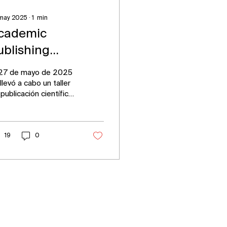
may 2025
∙
1
min
cademic
ublishing
orkshop en la
 27 de mayo de 2025
TSE-UV
llevó a cabo un taller
publicación científica
n los estudiantes de
ctorado del programa
ingeniería de...
19
0