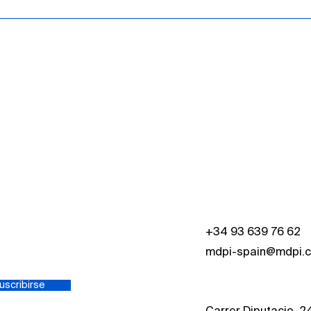
+34 93 639 76 62
mdpi-spain@mdpi.
uscribirse