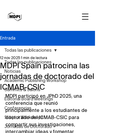
Entrada
Todas las publicaciones
12 nov 2025
1 min de lectura
Todas las publicaciones
MDPI Spain patrocina las
Noticias
jornadas de doctorado del
Academic Publishing Workshop
ICMAB-CSIC
Summits & Salons
MDPI participó en JPhD 2025, una 
Editorial Board Meetings
conferencia que reunió 
Conferencias
principalmente a los estudiantes de 
Subject Workshops
doctorado del ICMAB-CSIC para 
compartir sus investigaciones, 
Jornadas de Doctorado
intercambiar ideas y fomentar 