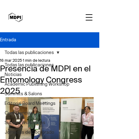
Entrada
Todas las publicaciones
16 mar 2025
1 min de lectura
Todas las publicaciones
Presencia de MDPI en el
Noticias
Entomology Congress
Academic Publishing Workshop
2025
Summits & Salons
Editorial Board Meetings
Conferencias
Subject Workshops
Jornadas de Doctorado