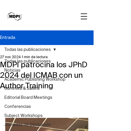
Entrada
Todas las publicaciones
27 nov 2024
1 min de lectura
Todas las publicaciones
MDPI patrocina los JPhD
Noticias
2024 del ICMAB con un
Academic Publishing Workshop
Author Training
Summits & Salons
Editorial Board Meetings
Conferencias
Subject Workshops
Jornadas de Doctorado