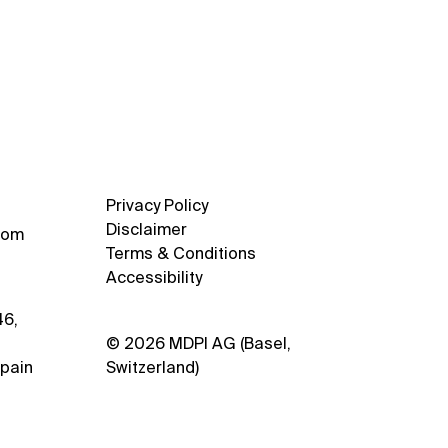
lsando la publicación
tífica en la Universidad
el Hernández (UMH)
Privacy Policy
Disclaimer
com
Terms & Conditions
Accessibility
46,
© 2026 MDPI AG (Basel,
pain
Switzerland)