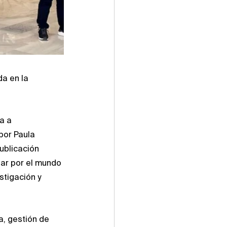
a en la 
a a 
por Paula 
ublicación 
gar por el mundo 
tigación y 
, gestión de 