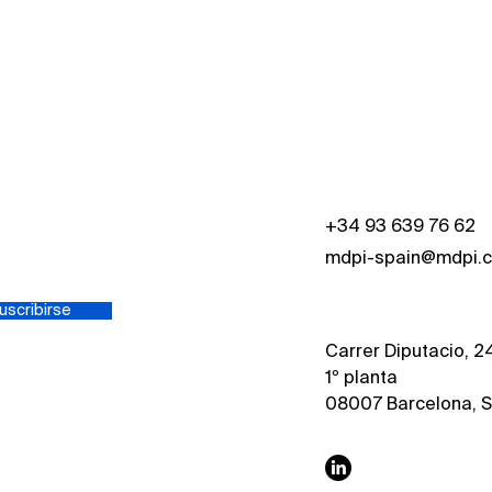
Del manuscrito a la
Impu
publicación: un taller
cien
práctico para investigadores
Migu
predoctorales
+34 93 639 76 62
mdpi-spain@mdpi.
uscribirse
Carrer Diputacio, 2
1º planta
08007 Barcelona, S