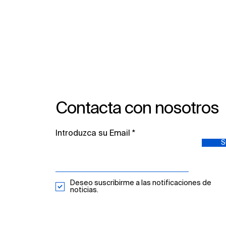
Abriendo el Open-Access al
Departamento de Salud
Mental en la Fundació
Assistencial de Mútua de
Terrassa
Contacta con nosotros
Introduzca su Email
S
Deseo suscribirme a las notificaciones de
noticias.